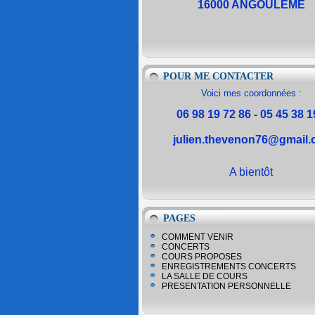
16000 ANGOULEME
POUR ME CONTACTER
Voici mes coordonnées :
06 98 19 72 86 - 05 45 38 1
julien.thevenon76@gmail
A bientôt
PAGES
COMMENT VENIR
CONCERTS
COURS PROPOSES
ENREGISTREMENTS CONCERTS
LA SALLE DE COURS
PRESENTATION PERSONNELLE