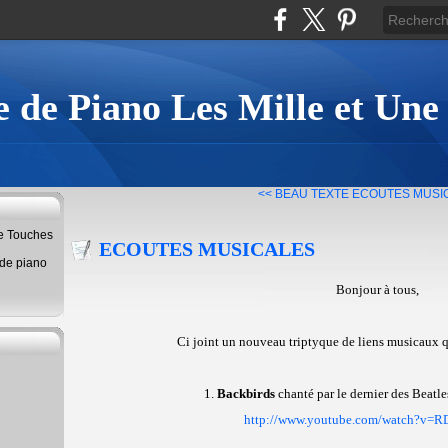
 de Piano Les Mille et Une
<< BEAU TEXTE
ECOUTES MUSI
ne Touches
ECOUTES MUSICALES
 de piano
Bonjour à tous,
Ci joint un nouveau triptyque de liens musicaux q
1.
Backbirds
chanté par le dernier des Beatl
http://www.youtube.com/watch?v=