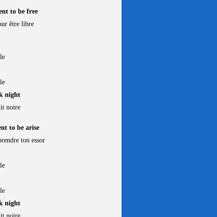
nt to be free
r être libre
le
le
ck night
it noire
nt to be arise
rendre ton essor
le
le
ck night
it noire