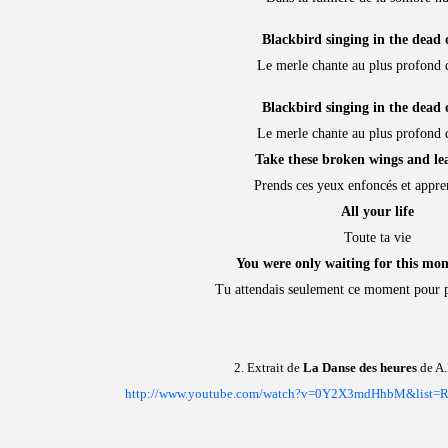
Blackbird singing in the dead 
Le merle chante au plus profond d
Blackbird singing in the dead 
Le merle chante au plus profond d
Take these broken wings and lea
Prends ces yeux enfoncés et appre
All your life
Toute ta vie
You were only waiting for this mom
Tu attendais seulement ce moment pour p
2. Extrait de
La Danse des heures
de A
http://www.youtube.com/watch?v=0Y2X3mdHhbM&list