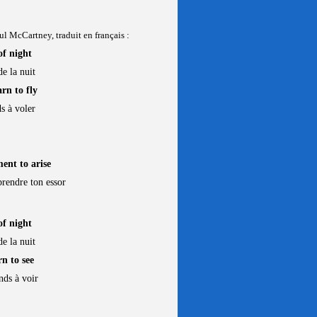
l McCartney, traduit en français :
of night
e la nuit
rn to fly
ds à voler
ent to arise
rendre ton essor
of night
e la nuit
n to see
nds à voir