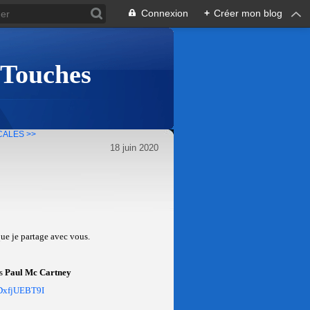
Connexion
+
Créer mon blog
 Touches
CALES >>
18 juin 2020
ue je partage avec vous.
es
Paul Mc Cartney
RDxfjUEBT9I