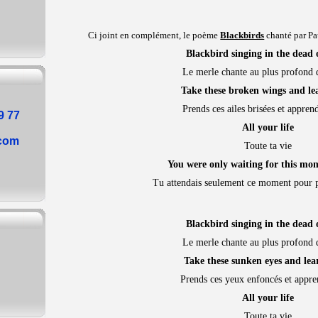
Ci joint en complément, le poème
Blackbirds
chanté par Pau
Blackbird singing in the dead 
Le merle chante au plus profond d
Take these broken wings and lea
Prends ces ailes brisées et appren
9 77
All your life
.com
Toute ta vie
You were only waiting for this mom
Tu attendais seulement ce moment pour p
Blackbird singing in the dead 
Le merle chante au plus profond d
Take these sunken eyes and lear
Prends ces yeux enfoncés et appre
All your life
Toute ta vie