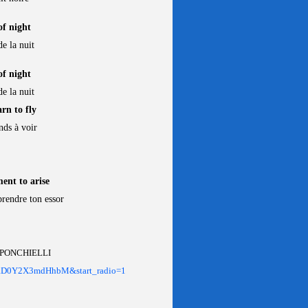
of night
e la nuit
of night
e la nuit
rn to fly
nds à voir
ent to arise
rendre ton essor
.PONCHIELLI
=RD0Y2X3mdHhbM&start_radio=1