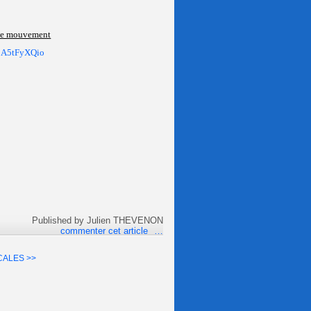
e mouvement
U5A5tFyXQio
Published by Julien THEVENON
commenter cet article
…
CALES >>