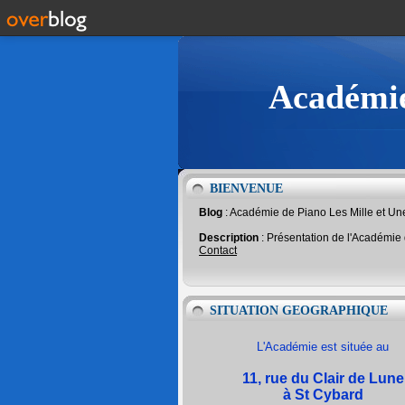
Académie
BIENVENUE
Blog
: Académie de Piano Les Mille et U
Description
: Présentation de l'Académie
Contact
SITUATION GEOGRAPHIQUE
L'Académie est située au
11, rue du Clair de Lune
à St Cybard