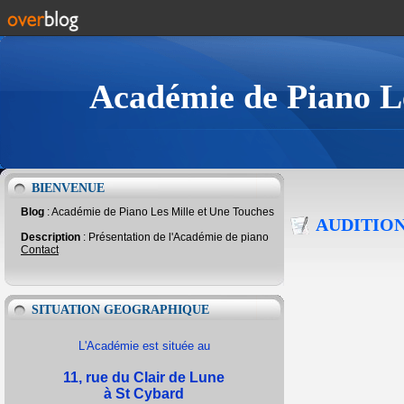
Académie de Piano Le
BIENVENUE
Blog
: Académie de Piano Les Mille et Une Touches
AUDITIO
Description
: Présentation de l'Académie de piano
Contact
SITUATION GEOGRAPHIQUE
L'Académie est située au
11, rue du Clair de Lune
à St Cybard