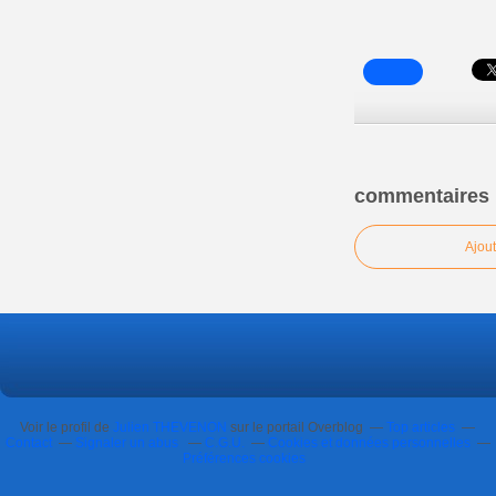
commentaires
Ajou
Voir le profil de
Julien THEVENON
sur le portail Overblog
Top articles
Contact
Signaler un abus
C.G.U.
Cookies et données personnelles
Préférences cookies