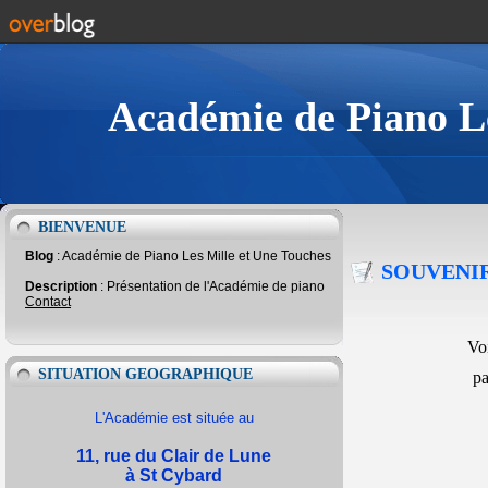
Académie de Piano Le
BIENVENUE
Blog
: Académie de Piano Les Mille et Une Touches
SOUVENIR
Description
: Présentation de l'Académie de piano
Contact
Vo
SITUATION GEOGRAPHIQUE
pa
L'Académie est située au
11, rue du Clair de Lune
à St Cybard