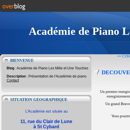
Académie de Piano Le
<< CON
BIENVENUE
Blog
: Académie de Piano Les Mille et Une Touches
DECOUVE
Description
: Présentation de l'Académie de piano
Contact
Un premier enregi
enregistrement
SITUATION GEOGRAPHIQUE
Un grand Bravo 
L'Académie est située au
Vous pourre
11, rue du Clair de Lune
à St Cybard