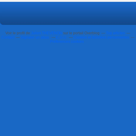
Voir le profil de
Julien THEVENON
sur le portail Overblog
Top articles
Contact
Signaler un abus
C.G.U.
Cookies et données personnelles
Préférences cookies