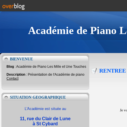
Académie de Piano Le
BIENVENUE
Blog
: Académie de Piano Les Mille et Une Touches
RENTREE 
Description
: Présentation de l'Académie de piano
Contact
SITUATION GEOGRAPHIQUE
L'Académie est située au
Je v
11, rue du Clair de Lune
à St Cybard