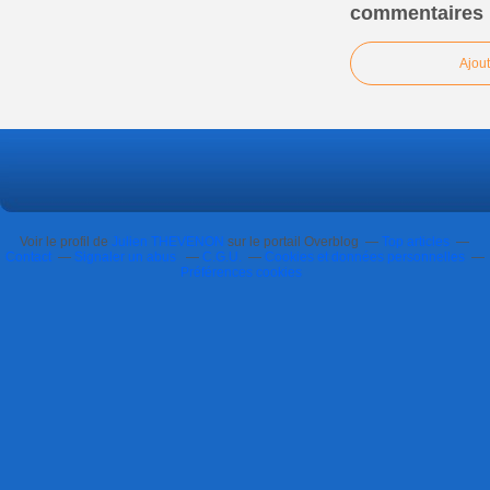
commentaires
Ajou
Voir le profil de
Julien THEVENON
sur le portail Overblog
Top articles
Contact
Signaler un abus
C.G.U.
Cookies et données personnelles
Préférences cookies