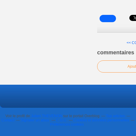
<< C
commentaires
Ajou
Voir le profil de
Julien THEVENON
sur le portail Overblog
Top articles
Contact
Signaler un abus
C.G.U.
Cookies et données personnelles
Préférences cookies