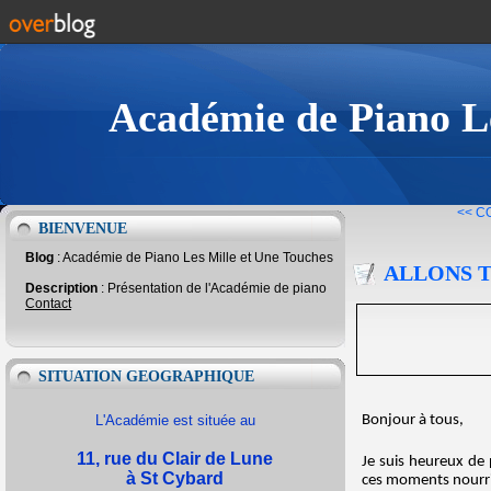
Académie de Piano Le
<< C
BIENVENUE
Blog
: Académie de Piano Les Mille et Une Touches
ALLONS 
Description
: Présentation de l'Académie de piano
Contact
SITUATION GEOGRAPHIQUE
Bonjour à tous,
L'Académie est située au
11, rue du Clair de Lune
Je suis heureux de
à St Cybard
ces moments nourri