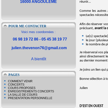
16000 ANGOULEME
réunir…
Comme les autres an
spectacles nécessit
Afin de réserver vo
POUR ME CONTACTER
précisant,
avant la 
Voici mes coordonnées :
Le(s) spectacle(
06 98 19 72 86 - 05 45 38 19 77
le jour (plusieu
le nombre de pl
julien.thevenon76@gmail.com
Je réserverai vos pl
ainsi directement l
A bientôt
au dernier moment 
Je joins un lien qui
PAGES
Bonne sélection à t
COMMENT VENIR
CONCERTS
Julien
COURS PROPOSES
ENREGISTREMENTS CONCERTS
LA SALLE DE COURS
PRESENTATION PERSONNELLE
D’EST EN OUEST