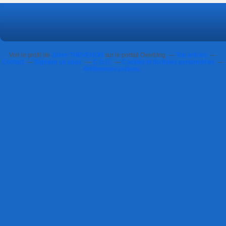
Voir le profil de
Julien THEVENON
sur le portail Overblog
Top articles
Contact
Signaler un abus
C.G.U.
Cookies et données personnelles
Préférences cookies