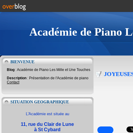
Académie de Piano Le
BIENVENUE
Blog
: Académie de Piano Les Mille et Une Touches
JOYEUSES
Description
: Présentation de l'Académie de piano
Contact
SITUATION GEOGRAPHIQUE
L'Académie est située au
11, rue du Clair de Lune
à St Cybard