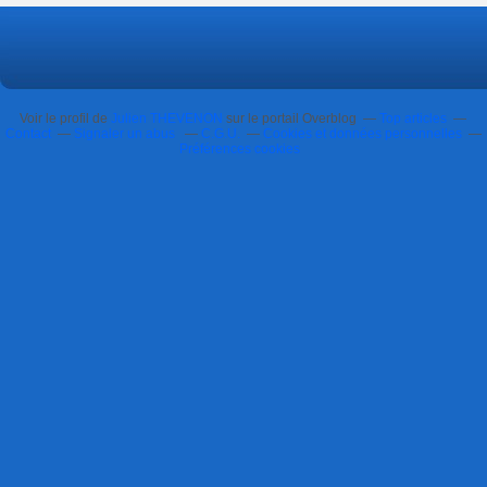
Voir le profil de
Julien THEVENON
sur le portail Overblog
Top articles
Contact
Signaler un abus
C.G.U.
Cookies et données personnelles
Préférences cookies