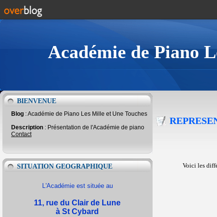
Académie de Piano Le
BIENVENUE
Blog
: Académie de Piano Les Mille et Une Touches
REPRESEN
Description
: Présentation de l'Académie de piano
Contact
Voici les dif
SITUATION GEOGRAPHIQUE
L'Académie est située au
11, rue du Clair de Lune
à St Cybard