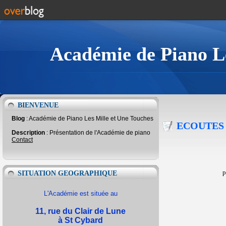
Académie de Piano Le
BIENVENUE
Blog
: Académie de Piano Les Mille et Une Touches
ECOUTES 
Description
: Présentation de l'Académie de piano
Contact
p
SITUATION GEOGRAPHIQUE
L'Académie est située au
11, rue du Clair de Lune
à St Cybard