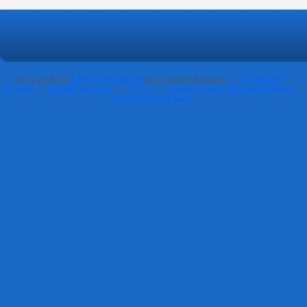
Voir le profil de
Julien THEVENON
sur le portail Overblog
Top articles
Contact
Signaler un abus
C.G.U.
Cookies et données personnelles
Préférences cookies