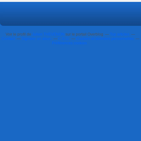
Voir le profil de
Julien THEVENON
sur le portail Overblog
Top articles
Contact
Signaler un abus
C.G.U.
Cookies et données personnelles
Préférences cookies