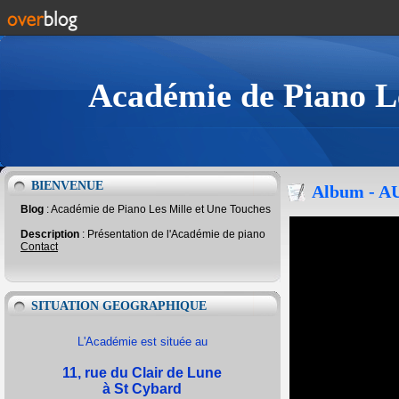
Académie de Piano Le
BIENVENUE
Album - 
Blog
: Académie de Piano Les Mille et Une Touches
Description
: Présentation de l'Académie de piano
Contact
SITUATION GEOGRAPHIQUE
L'Académie est située au
11, rue du Clair de Lune
à St Cybard