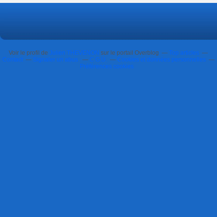
Voir le profil de
Julien THEVENON
sur le portail Overblog
Top articles
Contact
Signaler un abus
C.G.U.
Cookies et données personnelles
Préférences cookies