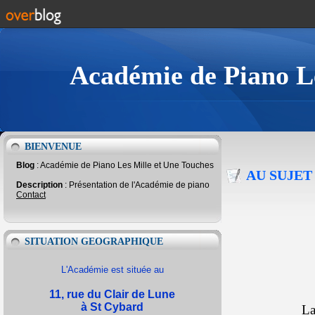
Académie de Piano Le
BIENVENUE
Blog
: Académie de Piano Les Mille et Une Touches
AU SUJET
Description
: Présentation de l'Académie de piano
Contact
SITUATION GEOGRAPHIQUE
L'Académie est située au
11, rue du Clair de Lune
à St Cybard
La