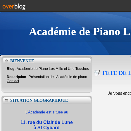
Académie de Piano Le
BIENVENUE
Blog
: Académie de Piano Les Mille et Une Touches
FETE DE 
Description
: Présentation de l'Académie de piano
Contact
Je vous enco
SITUATION GEOGRAPHIQUE
L'Académie est située au
11, rue du Clair de Lune
à St Cybard