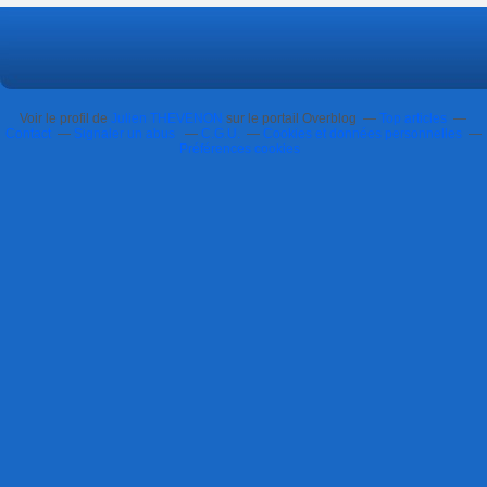
Voir le profil de
Julien THEVENON
sur le portail Overblog
Top articles
Contact
Signaler un abus
C.G.U.
Cookies et données personnelles
Préférences cookies