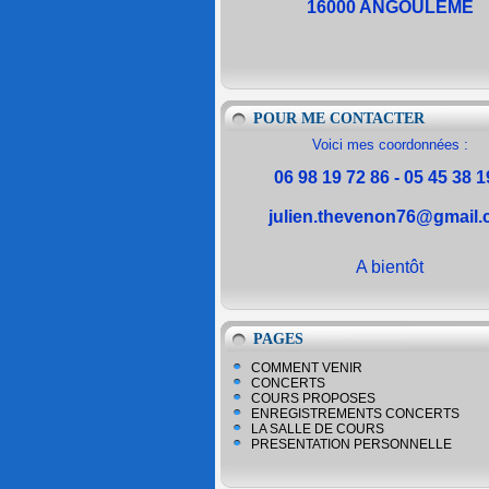
16000 ANGOULEME
POUR ME CONTACTER
Voici mes coordonnées :
06 98 19 72 86 - 05 45 38 1
julien.thevenon76@gmail
A bientôt
PAGES
COMMENT VENIR
CONCERTS
COURS PROPOSES
ENREGISTREMENTS CONCERTS
LA SALLE DE COURS
PRESENTATION PERSONNELLE