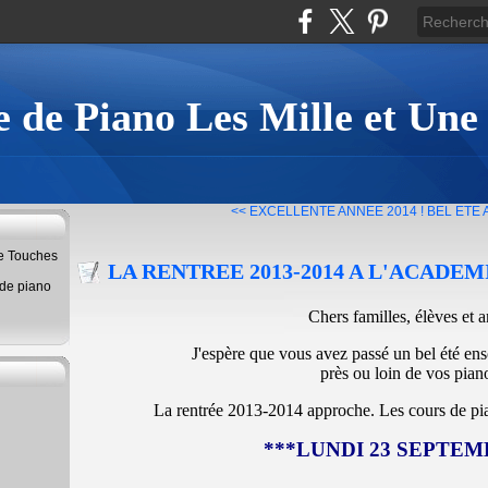
 de Piano Les Mille et Une
<< EXCELLENTE ANNEE 2014
! BEL ETE 
ne Touches
LA RENTREE 2013-2014 A L'ACADEM
 de piano
Chers familles, élèves et a
J'espère que vous avez passé un bel été enso
près ou loin de vos pian
La rentrée 2013-2014 approche. Les cours de pia
***LUNDI 23 SEPTEM