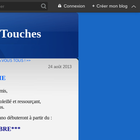
Connexion
+
Créer mon blog
 Touches
A VOUS TOUS ! >>
24 août 2013
IE
mis,
leillé et ressourçant,
os.
no débuteront à partir du :
BRE***