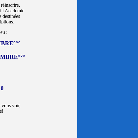
réinscrire,
 à l'Académie
s destinées
iptions.
eu :
MBRE°°°
EMBRE°°°
30
e vous voir,
é!