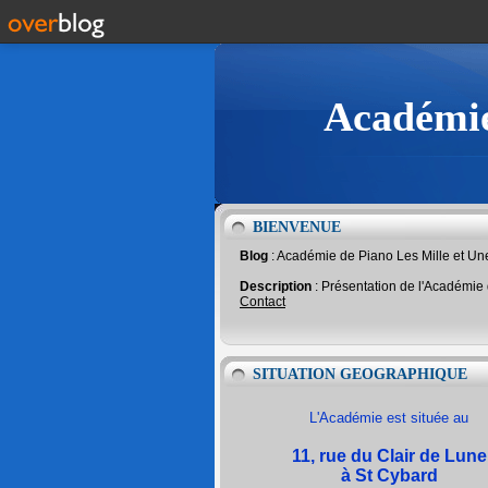
Académie
BIENVENUE
Blog
: Académie de Piano Les Mille et U
Description
: Présentation de l'Académie
Contact
SITUATION GEOGRAPHIQUE
L'Académie est située au
11, rue du Clair de Lune
à St Cybard