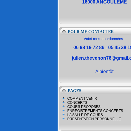
16000 ANGOULEME
POUR ME CONTACTER
Voici mes coordonnées :
06 98 19 72 86 - 05 45 38 1
julien.thevenon76@gmail
A bientôt
PAGES
COMMENT VENIR
CONCERTS
COURS PROPOSES
ENREGISTREMENTS CONCERTS
LA SALLE DE COURS
PRESENTATION PERSONNELLE