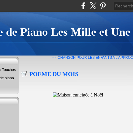
 de Piano Les Mille et Une
<< CHANSON POUR LES ENFANTS
A L'APPROC
ne Touches
POEME DU MOIS
 de piano