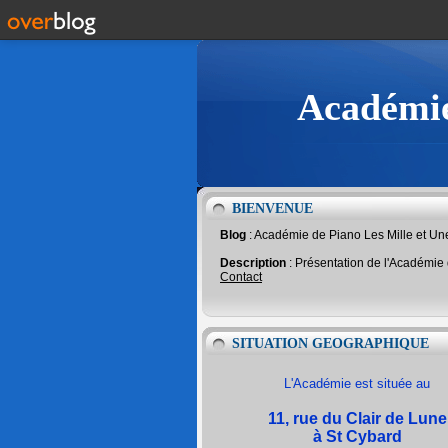
Académie
BIENVENUE
Blog
: Académie de Piano Les Mille et U
Description
: Présentation de l'Académie
Contact
SITUATION GEOGRAPHIQUE
L'Académie est située au
11, rue du Clair de Lune
à St Cybard