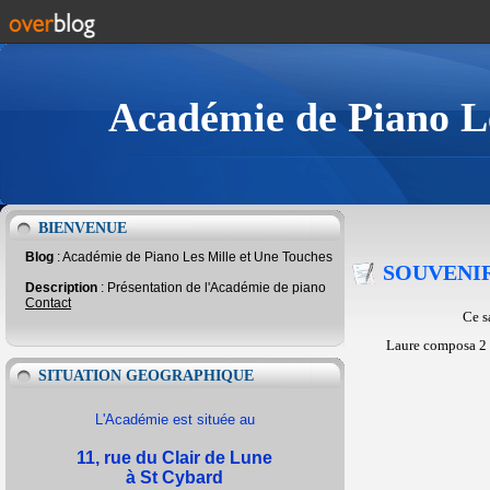
Académie de Piano Le
BIENVENUE
Blog
: Académie de Piano Les Mille et Une Touches
SOUVENIR
Description
: Présentation de l'Académie de piano
Contact
Ce s
Laure composa 2 
SITUATION GEOGRAPHIQUE
L'Académie est située au
11, rue du Clair de Lune
à St Cybard