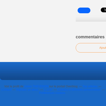
commentaires
Ajou
Voir le profil de
Julien THEVENON
sur le portail Overblog
Top articles
Contact
Signaler un abus
C.G.U.
Cookies et données personnelles
Préférences cookies