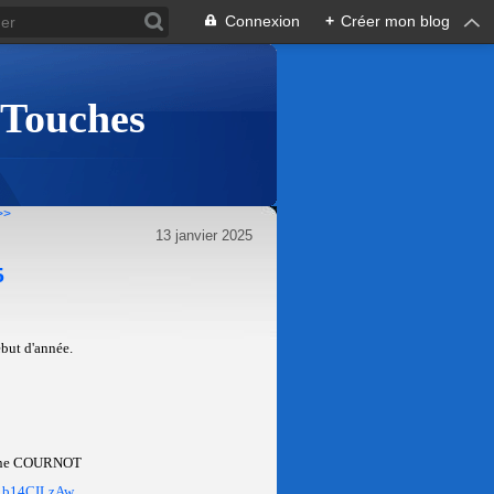
Connexion
+
Créer mon blog
 Touches
>>
13 janvier 2025
5
ébut d'année.
rine COURNOT
v1b14CILzAw