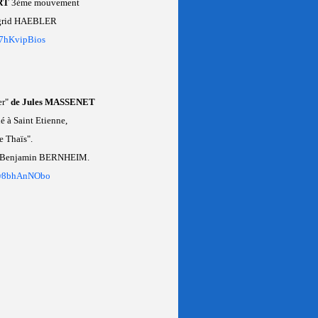
ART
3ème mouvement
 Ingrid HAEBLER
p7hKvipBios
er"
de Jules MASSENET
 à Saint Etienne,
e Thaïs".
par Benjamin BERNHEIM.
Uw8bhAnNObo