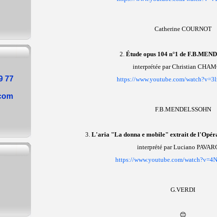
Catherine COURNOT
2.
Étude opus 104 n°1 de F.B.M
interprétée par Christian CH
9 77
https://www.youtube.com/watch?v=
.com
F.B.MENDELSSOHN
3.
L'aria "La donna e mobile" extrait de l'Opé
interprété par Luciano PAVA
https://www.youtube.com/watch?v=
G.VERDI
😊