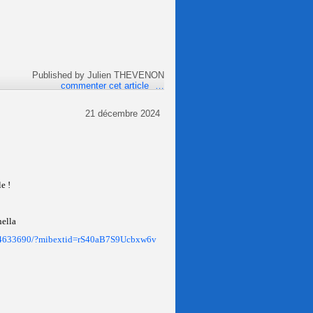
Published by Julien THEVENON
commenter cet article
…
21 décembre 2024
le !
nella
04633690/?mibextid=rS40aB7S9Ucbxw6v