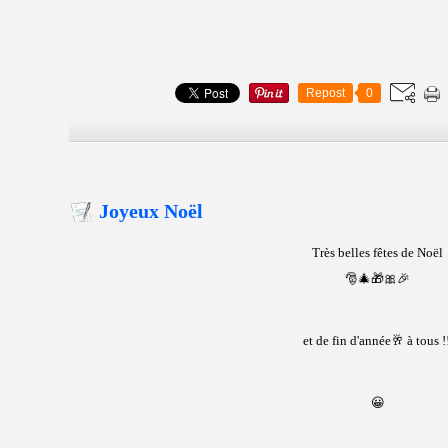
Repost
0
Joyeux Noël
Très belles fêtes de Noël
🎅🎄🎁🎀🎉
et de fin d'année🥂 à tous !
😀