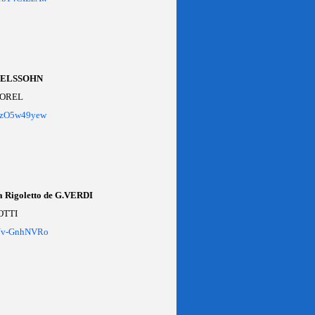
ENDELSSOHN
AMOREL
3lzO5w49yew
ra Rigoletto de G.VERDI
ROTTI
4Nv-GnhNVRo