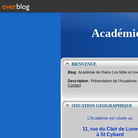
Académie
BIENVENUE
Blog
: Académie de Piano Les Mille et U
Description
: Présentation de l'Académie
Contact
SITUATION GEOGRAPHIQUE
L'Académie est située au
11, rue du Clair de Lune
à St Cybard