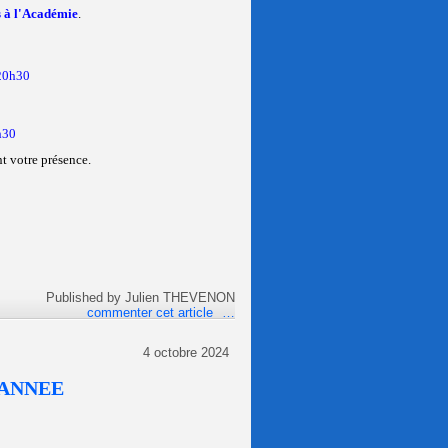
 à l'Académie
.
20h30
h30
t votre présence.
Published by Julien THEVENON
commenter cet article
…
4 octobre 2024
'ANNEE