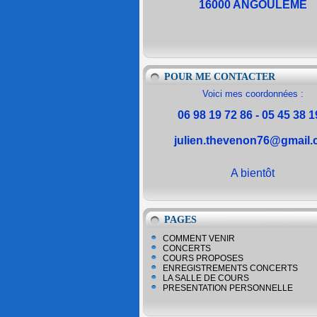
16000 ANGOULEME
POUR ME CONTACTER
Voici mes coordonnées :
06 98 19 72 86 - 05 45 38 1
julien.thevenon76@gmail
A bientôt
PAGES
COMMENT VENIR
CONCERTS
COURS PROPOSES
ENREGISTREMENTS CONCERTS
LA SALLE DE COURS
PRESENTATION PERSONNELLE