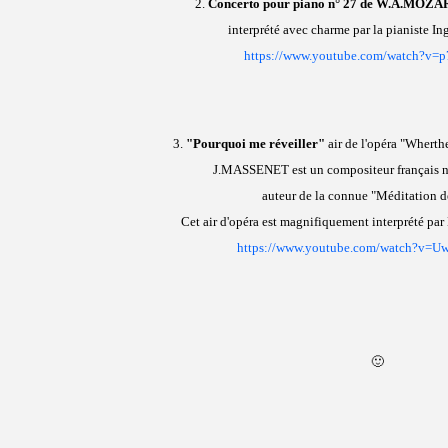
2.
Concerto pour piano n° 27 de W.A.MOZ
interprété avec charme par la pianiste
https://www.youtube.com/watch?v=
3.
"Pourquoi me réveiller"
air de l'opéra "Wherth
J.MASSENET est un compositeur français né
auteur de la connue "Méditation d
Cet air d'opéra est magnifiquement interprété 
https://www.youtube.com/watch?v=
🙂