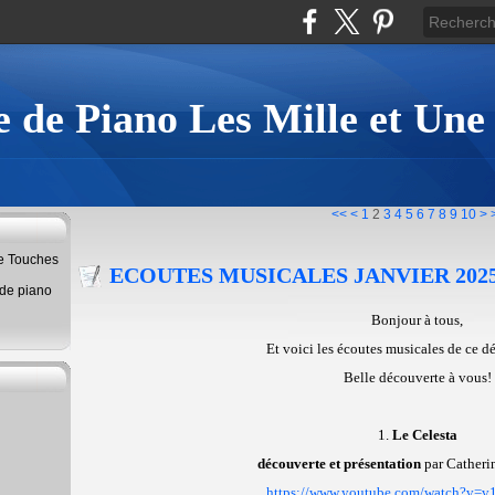
 de Piano Les Mille et Une
20
<<
<
1
2
3
4
5
6
7
8
9
10
>
ne Touches
ECOUTES MUSICALES JANVIER 202
 de piano
Bonjour à tous,
Et voici les écoutes musicales de ce d
Belle découverte à vous!
1.
Le Celesta
découverte et présentation
par Cathe
https://www.youtube.com/watch?v=