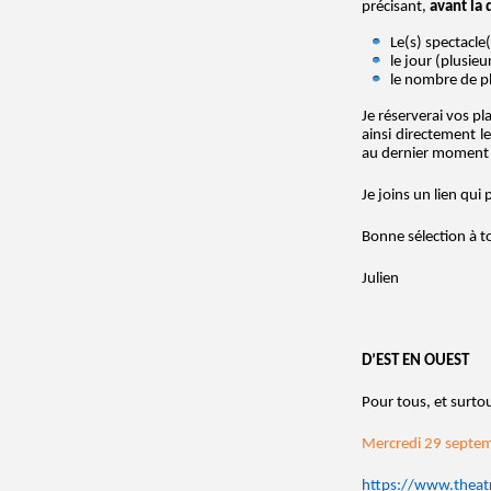
précisant,
avant la 
Le(s) spectacle(
le jour (plusieu
le nombre de pl
Je réserverai vos pl
ainsi directement l
au dernier moment 
Je joins un lien qui
Bonne sélection à t
Julien
D’EST EN OUEST
Pour tous, et surto
Mercredi 29 septe
https://www.theat