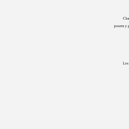
Cha
pourra y p
Les