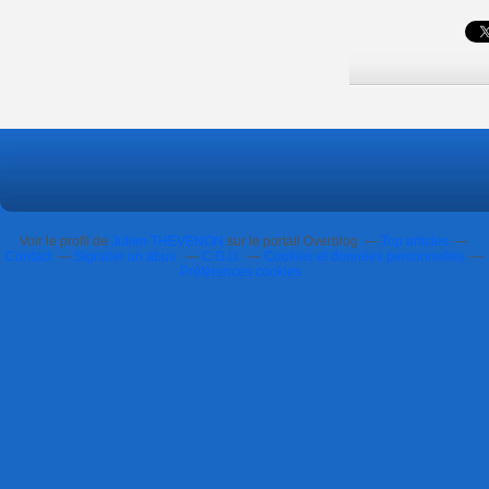
Voir le profil de
Julien THEVENON
sur le portail Overblog
Top articles
Contact
Signaler un abus
C.G.U.
Cookies et données personnelles
Préférences cookies