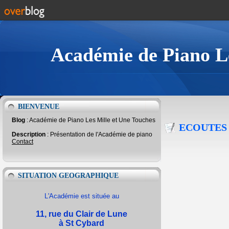
Académie de Piano Le
BIENVENUE
Blog
: Académie de Piano Les Mille et Une Touches
ECOUTES
Description
: Présentation de l'Académie de piano
Contact
SITUATION GEOGRAPHIQUE
L'Académie est située au
11, rue du Clair de Lune
à St Cybard